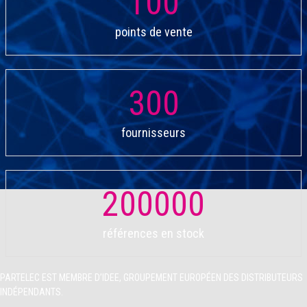
100
points de vente
300
fournisseurs
200000
références en stock
PARTELEC EST MEMBRE D’IDEE, GROUPEMENT EUROPÉEN
DES DISTRIBUTEURS
INDÉPENDANTS.