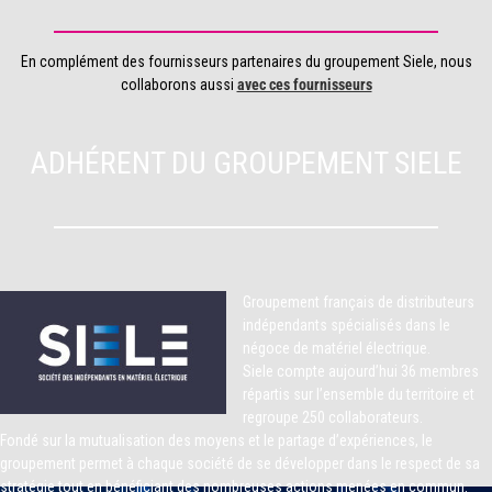
En complément des fournisseurs partenaires du groupement Siele, nous
collaborons aussi
avec ces fournisseurs
ADHÉRENT DU GROUPEMENT SIELE
Groupement français de distributeurs
indépendants spécialisés dans le
négoce de matériel électrique.
Siele compte aujourd’hui 36 membres
répartis sur l’ensemble du territoire et
regroupe 250 collaborateurs.
Fondé sur la mutualisation des moyens et le partage d’expériences, le
groupement permet à chaque société de se développer dans le respect de sa
stratégie tout en bénéficiant des nombreuses actions menées en commun.