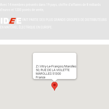
Avec 14 membres présents dans 19 pays, chiffre d’affaires de 8 milliards
d’euros
et 1200 points de vente,
FAIT PARTIE DES PLUS GRANDS GROUPES DE DISTRIBUTEURS
EN MATÉRIEL ÉLECTRIQUE EN EUROPE.
Z.I.Vitry-Le-François/Marolles
50, RUE DE LA VIOLETTE
MAROLLES 51300
France